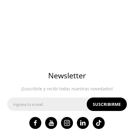
Newsletter
¡Suscribite y recibí todas nuestras novedades!
SUSCRIBIRME



