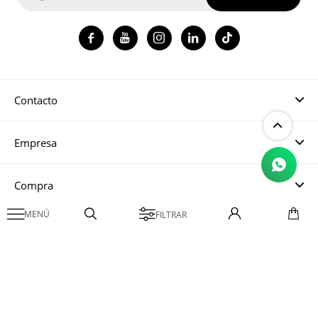




Contacto
Empresa
Compra

Mi cuenta
© Copyright 2026 / Magma CH