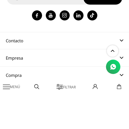




Contacto
Empresa
Compra

Mi cuenta
© Copyright 2026 / Magma CH