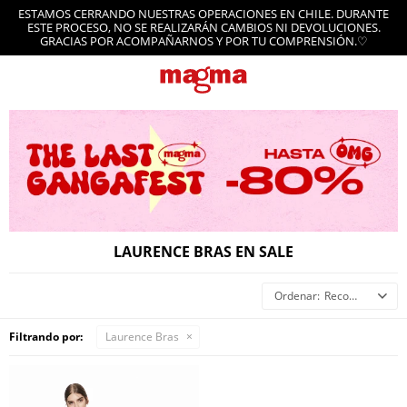
ESTAMOS CERRANDO NUESTRAS OPERACIONES EN CHILE. DURANTE
ESTE PROCESO, NO SE REALIZARÁN CAMBIOS NI DEVOLUCIONES.
GRACIAS POR ACOMPAÑARNOS Y POR TU COMPRENSIÓN.♡
LAURENCE BRAS EN SALE
Recomendados
Filtrando por:
Laurence Bras