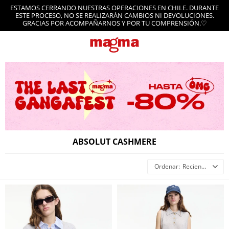
ESTAMOS CERRANDO NUESTRAS OPERACIONES EN CHILE. DURANTE
ESTE PROCESO, NO SE REALIZARÁN CAMBIOS NI DEVOLUCIONES.
GRACIAS POR ACOMPAÑARNOS Y POR TU COMPRENSIÓN.♡
ABSOLUT CASHMERE
Recientes