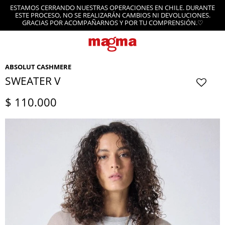
ESTAMOS CERRANDO NUESTRAS OPERACIONES EN CHILE. DURANTE
ESTE PROCESO, NO SE REALIZARÁN CAMBIOS NI DEVOLUCIONES.
GRACIAS POR ACOMPAÑARNOS Y POR TU COMPRENSIÓN.♡
ABSOLUT CASHMERE
SWEATER V
$
110.000