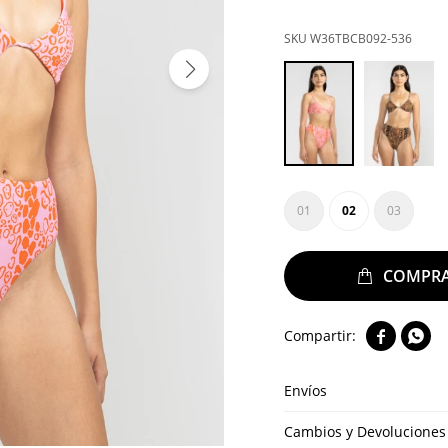
W36TBCB092-536
01
02
03


Envíos
Cambios y Devoluciones