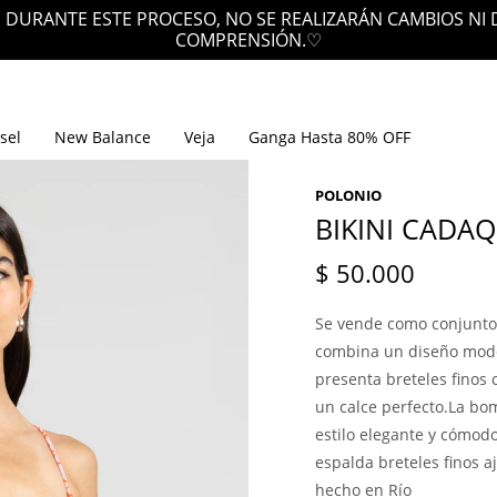
 DURANTE ESTE PROCESO, NO SE REALIZARÁN CAMBIOS NI
COMPRENSIÓN.♡
sel
New Balance
Veja
Ganga Hasta 80% OFF
POLONIO
BIKINI CADA
$
50.000
Se vende como conjunto.
combina un diseño moder
presenta breteles finos 
un calce perfecto.La bo
estilo elegante y cómodo
espalda breteles finos 
hecho en Río