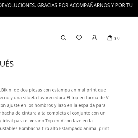
 DEVOLUCIONES. GRACIAS POR ACOMPAÑARNOS Y POR TU
$
0
QUÉS
Bikini de dos piezas con estampa animal print que
no y una silueta favorecedora.El top en forma de V
con ajuste en los hombros y lazo en la espalda para
mbacha de cintura alta completa el conjunto con un
, ideal para el verano.Top en V con lazo en la
ajustables Bombacha tiro alto Estampado animal print