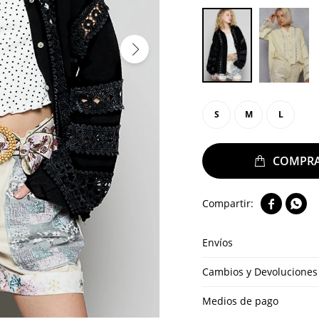
S
M
L


Envíos
Cambios y Devoluciones
Medios de pago