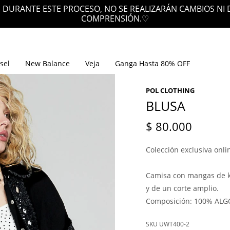
 DURANTE ESTE PROCESO, NO SE REALIZARÁN CAMBIOS NI
COMPRENSIÓN.♡
sel
New Balance
Veja
Ganga Hasta 80% OFF
POL CLOTHING
BLUSA
$
80.000
Colección exclusiva onli
Camisa con mangas de ki
y de un corte amplio.
Composición: 100% AL
UWT400-2