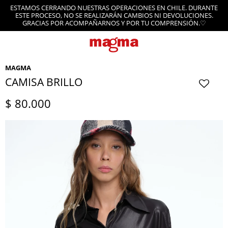
ESTAMOS CERRANDO NUESTRAS OPERACIONES EN CHILE. DURANTE
ESTE PROCESO, NO SE REALIZARÁN CAMBIOS NI DEVOLUCIONES.
GRACIAS POR ACOMPAÑARNOS Y POR TU COMPRENSIÓN.♡
MAGMA
CAMISA BRILLO
$
80.000