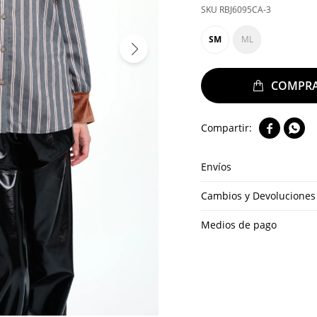
RBJ6095CA-3
SM
ML


Envíos
Cambios y Devoluciones
Medios de pago