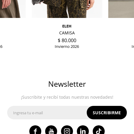
ELEH
CAMISA
$
80.000
26
Invierno 2026
I
Newsletter
¡Suscribite y recibí todas nuestras novedades!
SUSCRIBIRME



