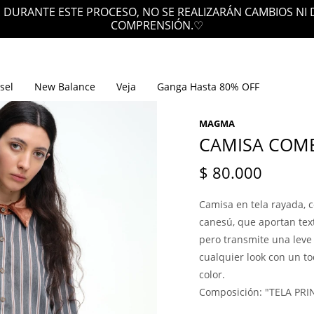
 DURANTE ESTE PROCESO, NO SE REALIZARÁN CAMBIOS NI
COMPRENSIÓN.♡
sel
New Balance
Veja
Ganga Hasta 80% OFF
MAGMA
CAMISA COMB
$
80.000
Camisa en tela rayada, c
canesú, que aportan text
pero transmite una leve 
cualquier look con un to
color.
Composición: "TELA PRI