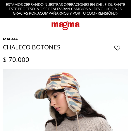
ESTAMOS CERRANDO NUESTRAS OPERACIONES EN CHILE. DURANTE
ESTE PROCESO, NO SE REALIZARÁN CAMBIOS NI DEVOLUCIONES.
GRACIAS POR ACOMPAÑARNOS Y POR TU COMPRENSIÓN.♡
MAGMA
CHALECO BOTONES
$
70.000