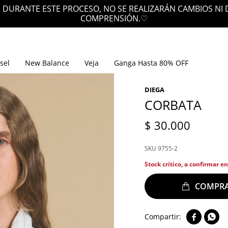
 DURANTE ESTE PROCESO, NO SE REALIZARÁN CAMBIOS NI
COMPRENSIÓN.♡
sel
New Balance
Veja
Ganga Hasta 80% OFF
DIEGA
CORBATA
$
30.000
9755-2
Stock crítico, a confirmar e

