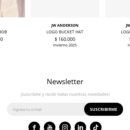
JW ANDERSON
J
BOB
LOGO BUCKET HAT
LOG
00
$
160.000
Invierno 2025
I
Newsletter
¡Suscribite y recibí todas nuestras novedades!
SUSCRIBIRME



