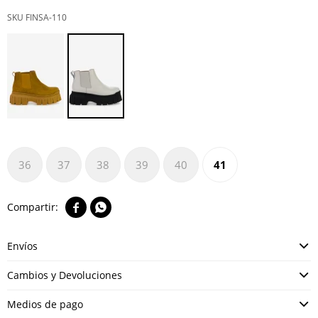
FINSA-110
36
37
38
39
40
41


Envíos
Cambios y Devoluciones
Medios de pago