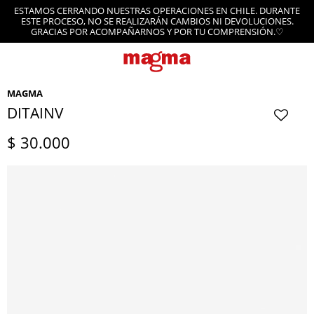
ESTAMOS CERRANDO NUESTRAS OPERACIONES EN CHILE. DURANTE
ESTE PROCESO, NO SE REALIZARÁN CAMBIOS NI DEVOLUCIONES.
GRACIAS POR ACOMPAÑARNOS Y POR TU COMPRENSIÓN.♡
MAGMA
DITAINV
$
30.000