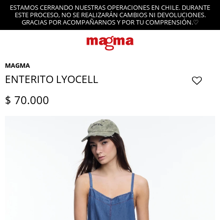
ESTAMOS CERRANDO NUESTRAS OPERACIONES EN CHILE. DURANTE
ESTE PROCESO, NO SE REALIZARÁN CAMBIOS NI DEVOLUCIONES.
GRACIAS POR ACOMPAÑARNOS Y POR TU COMPRENSIÓN.♡
MAGMA
ENTERITO LYOCELL
$
70.000