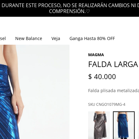
 DURANTE ESTE PROCESO, NO SE REALIZARÁN CAMBIOS NI
COMPRENSIÓN.♡
sel
New Balance
Veja
Ganga Hasta 80% OFF
MAGMA
FALDA LARGA
$
40.000
Falda plisada metalizad
CNGO1079MG-4