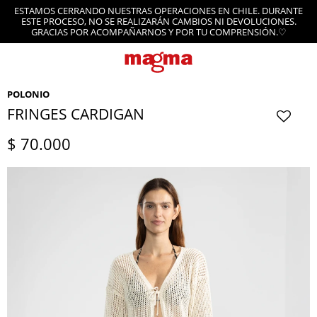
ESTAMOS CERRANDO NUESTRAS OPERACIONES EN CHILE. DURANTE
ESTE PROCESO, NO SE REALIZARÁN CAMBIOS NI DEVOLUCIONES.
GRACIAS POR ACOMPAÑARNOS Y POR TU COMPRENSIÓN.♡
POLONIO
FRINGES CARDIGAN
$
70.000