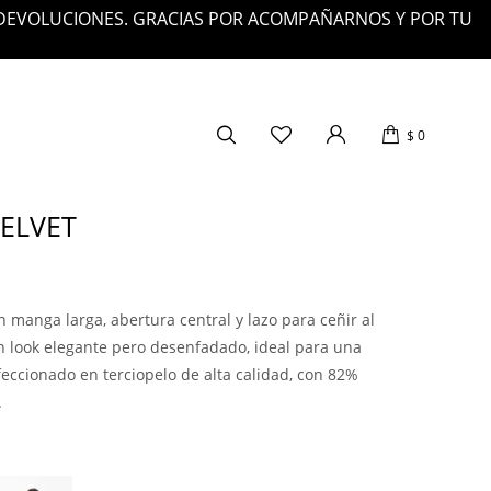
 DEVOLUCIONES. GRACIAS POR ACOMPAÑARNOS Y POR TU
$
0
ELVET
 manga larga, abertura central y lazo para ceñir al
 look elegante pero desenfadado, ideal para una
feccionado en terciopelo de alta calidad, con 82%
.