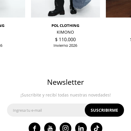
NG
POL CLOTHING
KIMONO
$
110.000
26
Invierno 2026
Newsletter
¡Suscribite y recibí todas nuestras novedades!
SUSCRIBIRME



