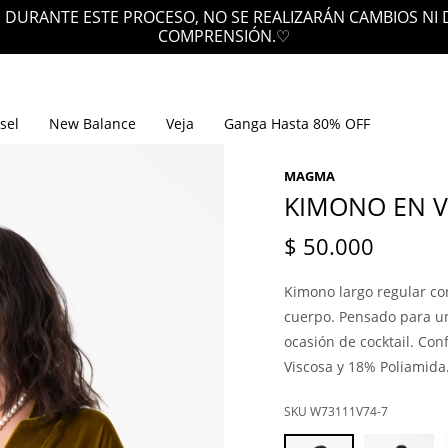
 DURANTE ESTE PROCESO, NO SE REALIZARÁN CAMBIOS NI
COMPRENSIÓN.♡
sel
New Balance
Veja
Ganga Hasta 80% OFF
MAGMA
KIMONO EN V
$
50.000
Kimono largo regular con
cuerpo. Pensado para un
ocasión de cocktail. Con
Viscosa y 18% Poliamida
W73111V74-7