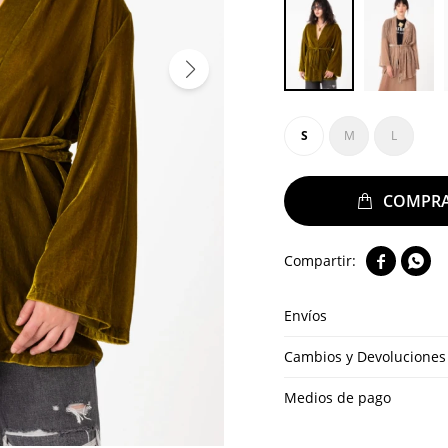
S
M
L


Envíos
Cambios y Devoluciones
Medios de pago