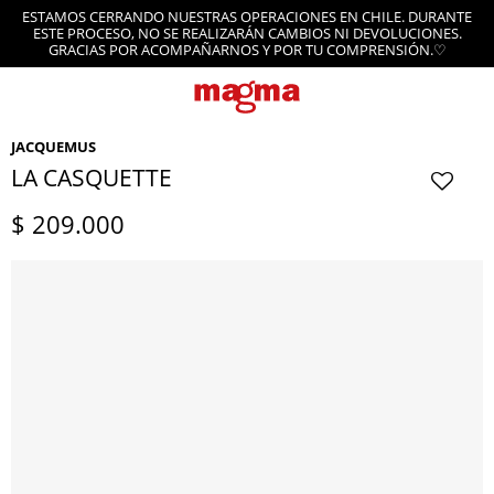
ESTAMOS CERRANDO NUESTRAS OPERACIONES EN CHILE. DURANTE
ESTE PROCESO, NO SE REALIZARÁN CAMBIOS NI DEVOLUCIONES.
GRACIAS POR ACOMPAÑARNOS Y POR TU COMPRENSIÓN.♡
JACQUEMUS
LA CASQUETTE
$
209.000