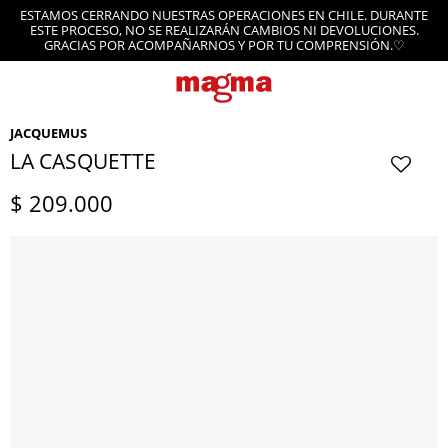
ESTAMOS CERRANDO NUESTRAS OPERACIONES EN CHILE. DURANTE
ESTE PROCESO, NO SE REALIZARÁN CAMBIOS NI DEVOLUCIONES.
GRACIAS POR ACOMPAÑARNOS Y POR TU COMPRENSIÓN.♡
JACQUEMUS
LA CASQUETTE
$
209.000