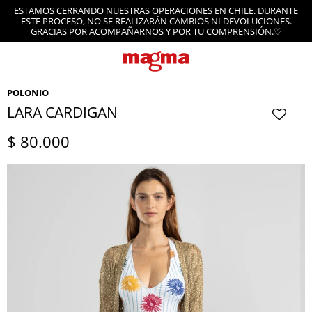
ESTAMOS CERRANDO NUESTRAS OPERACIONES EN CHILE. DURANTE
ESTE PROCESO, NO SE REALIZARÁN CAMBIOS NI DEVOLUCIONES.
GRACIAS POR ACOMPAÑARNOS Y POR TU COMPRENSIÓN.♡
POLONIO
LARA CARDIGAN
$
80.000