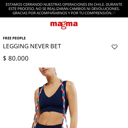
ESTAMOS CERRANDO NUESTRAS OPERACIONES EN CHILE. DURANTE
ESTE PROCESO, NO SE REALIZARÁN CAMBIOS NI DEVOLUCIONES.
GRACIAS POR ACOMPAÑARNOS Y POR TU COMPRENSIÓN.♡
FREE PEOPLE
LEGGING NEVER BET
$
80.000