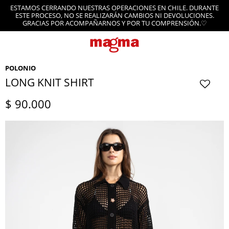
ESTAMOS CERRANDO NUESTRAS OPERACIONES EN CHILE. DURANTE
ESTE PROCESO, NO SE REALIZARÁN CAMBIOS NI DEVOLUCIONES.
GRACIAS POR ACOMPAÑARNOS Y POR TU COMPRENSIÓN.♡
POLONIO
LONG KNIT SHIRT
$
90.000