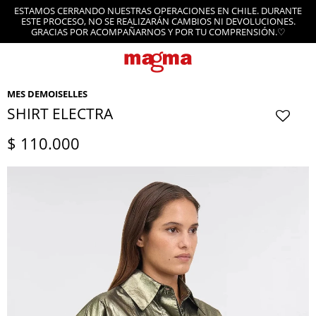
ESTAMOS CERRANDO NUESTRAS OPERACIONES EN CHILE. DURANTE
ESTE PROCESO, NO SE REALIZARÁN CAMBIOS NI DEVOLUCIONES.
GRACIAS POR ACOMPAÑARNOS Y POR TU COMPRENSIÓN.♡
MES DEMOISELLES
SHIRT ELECTRA
$
110.000