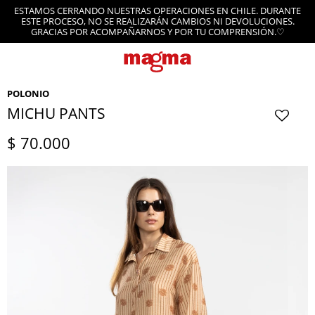
ESTAMOS CERRANDO NUESTRAS OPERACIONES EN CHILE. DURANTE
ESTE PROCESO, NO SE REALIZARÁN CAMBIOS NI DEVOLUCIONES.
GRACIAS POR ACOMPAÑARNOS Y POR TU COMPRENSIÓN.♡
POLONIO
MICHU PANTS
$
70.000