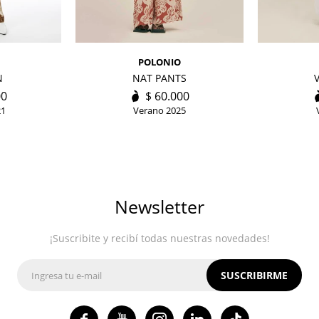
POLONIO
N
NAT PANTS
00
$
60.000
21
Verano 2025
Newsletter
¡Suscribite y recibí todas nuestras novedades!
SUSCRIBIRME