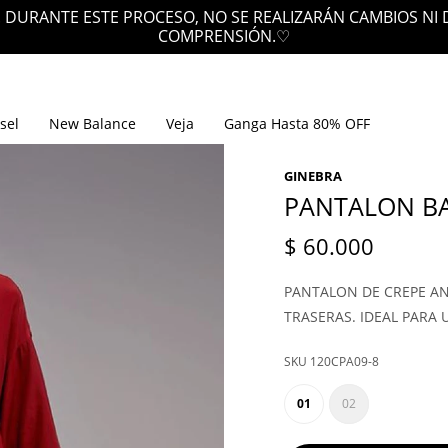
EN ENVÍOS GRATIS POR SOBRE L
sel
New Balance
Veja
Ganga Hasta 80% OFF
GINEBRA
PANTALON B
$
60.000
PANTALON DE CREPE AN
TRASERAS. IDEAL PARA 
120CPA09-8
01
02