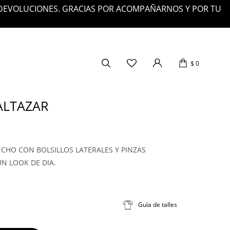
OS $200.000
$
0
ALTAZAR
CHO CON BOLSILLOS LATERALES Y PINZAS
UN LOOK DE DIA.
Guía de talles