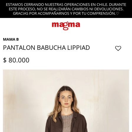
ESTAMOS CERRANDO NUESTRAS OPERACIONES EN CHILE. DURANTE
ESTE PROCESO, NO SE REALIZARÁN CAMBIOS NI DEVOLUCIONES.
GRACIAS POR ACOMPAÑARNOS Y POR TU COMPRENSIÓN.♡
MAMA B
PANTALON BABUCHA LIPPIAD
$
80.000