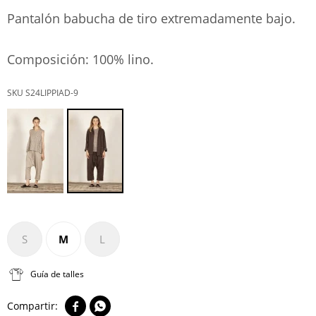
Pantalón babucha de tiro extremadamente bajo.
Composición: 100% lino.
S24LIPPIAD-9
S
M
L
Guía de talles

