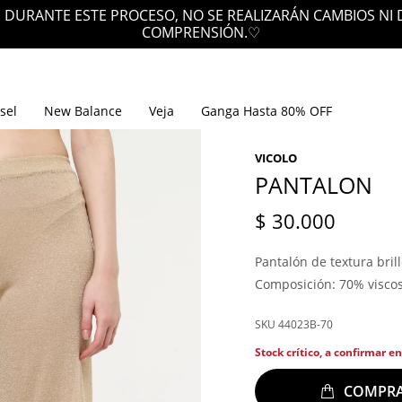
 DURANTE ESTE PROCESO, NO SE REALIZARÁN CAMBIOS NI
COMPRENSIÓN.♡
sel
New Balance
Veja
Ganga Hasta 80% OFF
VICOLO
PANTALON
$
30.000
Pantalón de textura bril
Composición: 70% viscos
44023B-70
Stock crítico, a confirmar e