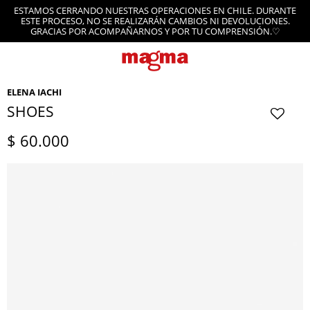
ESTAMOS CERRANDO NUESTRAS OPERACIONES EN CHILE. DURANTE
ESTE PROCESO, NO SE REALIZARÁN CAMBIOS NI DEVOLUCIONES.
GRACIAS POR ACOMPAÑARNOS Y POR TU COMPRENSIÓN.♡
ELENA IACHI
SHOES
$
60.000