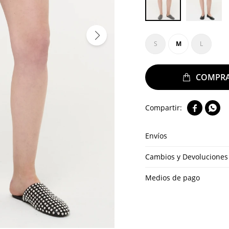
S
M
L


Envíos
Cambios y Devoluciones
Medios de pago