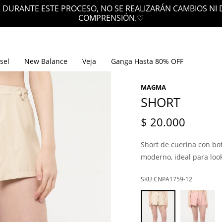
 DURANTE ESTE PROCESO, NO SE REALIZARÁN CAMBIOS NI
COMPRENSIÓN.♡
sel
New Balance
Veja
Ganga Hasta 80% OFF
MAGMA
SHORT
$
20.000
Short de cuerina con bot
moderno, ideal para loo
CNPA1759-12