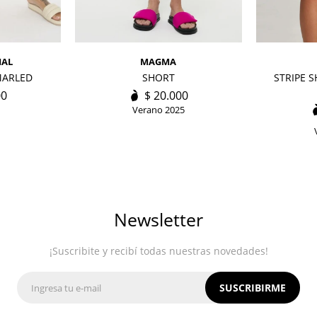
IAL
MAGMA
MARLED
SHORT
STRIPE 
00
$
20.000
Verano 2025
Newsletter
¡Suscribite y recibí todas nuestras novedades!
SUSCRIBIRME