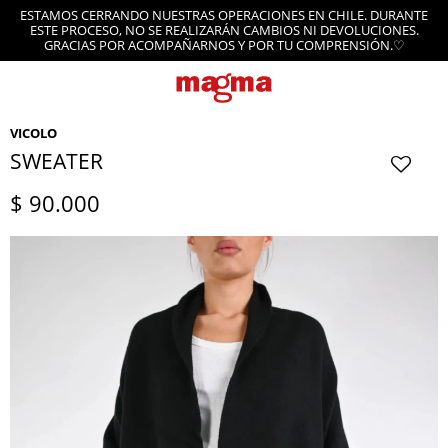
ESTAMOS CERRANDO NUESTRAS OPERACIONES EN CHILE. DURANTE
ESTE PROCESO, NO SE REALIZARÁN CAMBIOS NI DEVOLUCIONES.
GRACIAS POR ACOMPAÑARNOS Y POR TU COMPRENSIÓN.♡
VICOLO
SWEATER
$
90.000