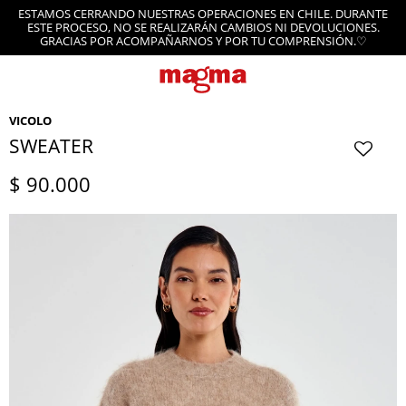
ESTAMOS CERRANDO NUESTRAS OPERACIONES EN CHILE. DURANTE
ESTE PROCESO, NO SE REALIZARÁN CAMBIOS NI DEVOLUCIONES.
GRACIAS POR ACOMPAÑARNOS Y POR TU COMPRENSIÓN.♡
VICOLO
SWEATER
$
90.000