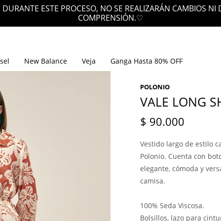
 DURANTE ESTE PROCESO, NO SE REALIZARÁN CAMBIOS NI
COMPRENSIÓN.♡
sel
New Balance
Veja
Ganga Hasta 80% OFF
POLONIO
VALE LONG S
$
90.000
Vestido largo de estilo 
Polonio. Cuenta con bot
elegante, cómoda y versá
camisa.
100% Seda Viscosa.
Bolsillos, lazo para cint