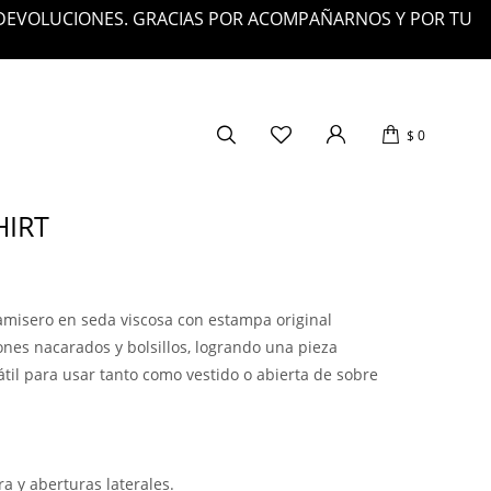
 DEVOLUCIONES. GRACIAS POR ACOMPAÑARNOS Y POR TU
$
0
HIRT
camisero en seda viscosa con estampa original
ones nacarados y bolsillos, logrando una pieza
til para usar tanto como vestido o abierta de sobre
ura y aberturas laterales.