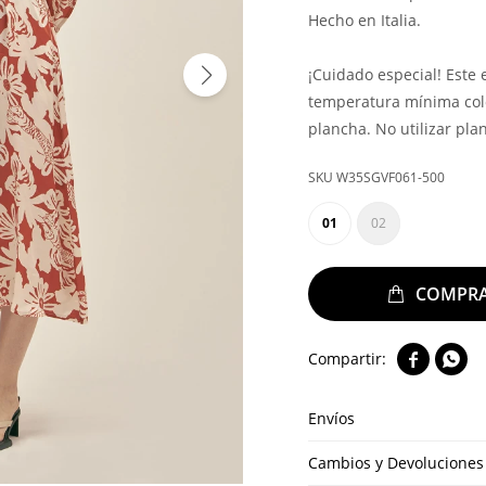
Hecho en Italia.
¡Cuidado especial! Este
temperatura mínima col
plancha. No utilizar pla
W35SGVF061-500
01
02


Envíos
Cambios y Devoluciones