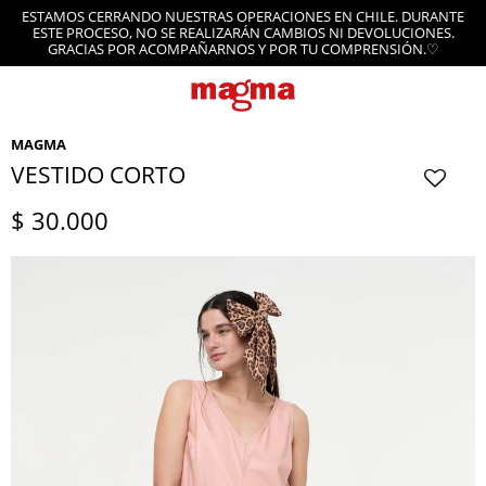
ESTAMOS CERRANDO NUESTRAS OPERACIONES EN CHILE. DURANTE
ESTE PROCESO, NO SE REALIZARÁN CAMBIOS NI DEVOLUCIONES.
GRACIAS POR ACOMPAÑARNOS Y POR TU COMPRENSIÓN.♡
MAGMA
VESTIDO CORTO
$
30.000