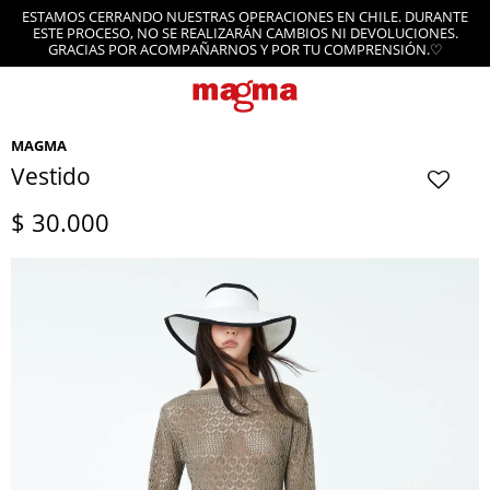
ESTAMOS CERRANDO NUESTRAS OPERACIONES EN CHILE. DURANTE
ESTE PROCESO, NO SE REALIZARÁN CAMBIOS NI DEVOLUCIONES.
GRACIAS POR ACOMPAÑARNOS Y POR TU COMPRENSIÓN.♡
MAGMA
Vestido
$
30.000