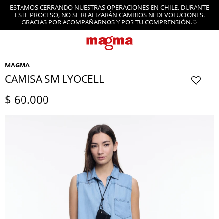
ESTAMOS CERRANDO NUESTRAS OPERACIONES EN CHILE. DURANTE
ESTE PROCESO, NO SE REALIZARÁN CAMBIOS NI DEVOLUCIONES.
GRACIAS POR ACOMPAÑARNOS Y POR TU COMPRENSIÓN.♡
MAGMA
CAMISA SM LYOCELL
$
60.000