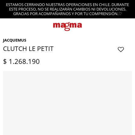
ESTAMOS CERRANDO NUESTRAS OPERACIONES EN CHILE. DURANTE
ESTE PROCESO, NO SE REALIZARÁN CAMBIOS NI DEVOLUCIONES.
GRACIAS POR ACOMPAÑARNOS Y POR TU COMPRENSIÓN.♡
JACQUEMUS
CLUTCH LE PETIT
$
1.268.190