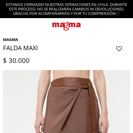
ESTAMOS CERRANDO NUESTRAS OPERACIONES EN CHILE. DURANTE
ESTE PROCESO, NO SE REALIZARÁN CAMBIOS NI DEVOLUCIONES.
GRACIAS POR ACOMPAÑARNOS Y POR TU COMPRENSIÓN.♡
MAGMA
FALDA MAXI
$
30.000