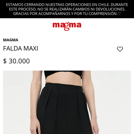
ESTAMOS CERRANDO NUESTRAS OPERACIONES EN CHILE. DURANTE
ESTE PROCESO, NO SE REALIZARÁN CAMBIOS NI DEVOLUCIONES.
GRACIAS POR ACOMPAÑARNOS Y POR TU COMPRENSIÓN.♡
MAGMA
FALDA MAXI
$
30.000