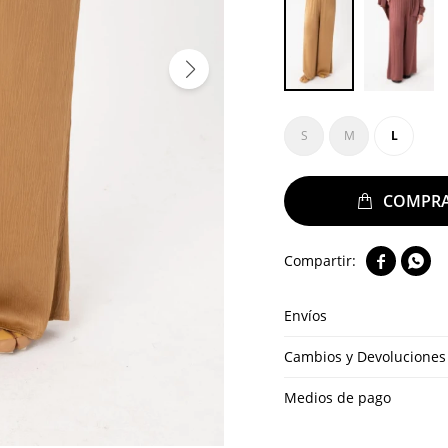
S
M
L


Envíos
Cambios y Devoluciones
Medios de pago