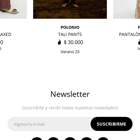
POLONIO
LAXED
TALI PANTS
PANTALÓN
00
$
30.000
5
I
Verano 23
Newsletter
¡Suscribite y recibí todas nuestras novedades!
SUSCRIBIRME