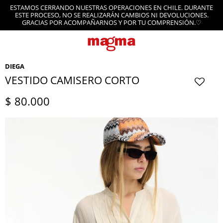
ESTAMOS CERRANDO NUESTRAS OPERACIONES EN CHILE. DURANTE
ESTE PROCESO, NO SE REALIZARÁN CAMBIOS NI DEVOLUCIONES.
GRACIAS POR ACOMPAÑARNOS Y POR TU COMPRENSIÓN.♡
DIEGA
VESTIDO CAMISERO CORTO
$
80.000