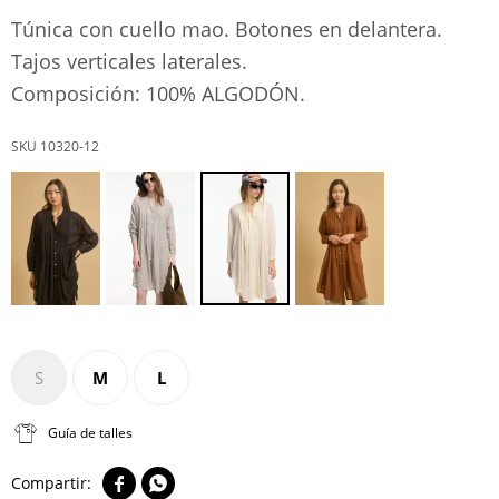
Túnica con cuello mao. Botones en delantera.
Tajos verticales laterales.
Composición: 100% ALGODÓN.
10320-12
S
M
L
Guía de talles

